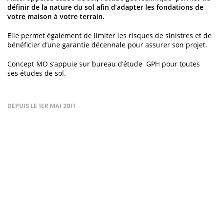
définir de la nature du sol afin d’adapter les fondations de
votre maison à votre terrain.
Elle permet également de limiter les risques de sinistres et de
bénéficier d’une garantie décennale pour assurer son projet.
Concept MO s’appuie sur bureau d’étude GPH pour toutes
ses études de sol.
DEPUIS LE 1ER MAI 2011
Zonage sismique.
Obligatoire depuis le 1er mai 2011, le sismique à été mis en
place afin d’assurer la sécurité des personnes en cas de
séisme.
Concept MO, s’engage à réaliser une étude béton armée de la